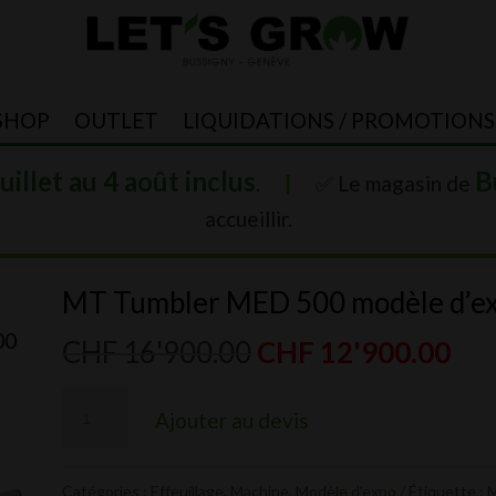
SHOP
OUTLET
LIQUIDATIONS / PROMOTIONS
juillet au 4 août inclus
B
.
|
✅ Le magasin de
accueillir.
MT Tumbler MED 500 modèle d’ex
00
Le
Le
CHF
16'900.00
CHF
12'900.00
prix
pri
quantité
initial
act
Ajouter au devis
de
était :
est 
MT
CHF 16'900.00.
CHF
Catégories :
Effeuillage
,
Machine
,
Modèle d'expo
Étiquette :
M