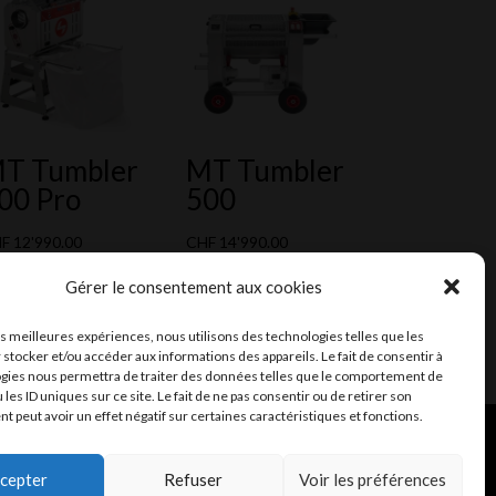
T Tumbler
MT Tumbler
00 Pro
500
HF
12'990.00
CHF
14'990.00
outer au devis
Ajouter au devis
Gérer le consentement aux cookies
les meilleures expériences, nous utilisons des technologies telles que les
 stocker et/ou accéder aux informations des appareils. Le fait de consentir à
gies nous permettra de traiter des données telles que le comportement de
 les ID uniques sur ce site. Le fait de ne pas consentir ou de retirer son
 peut avoir un effet négatif sur certaines caractéristiques et fonctions.
ent et mail
Infomaniak
cepter
Refuser
Voir les préférences