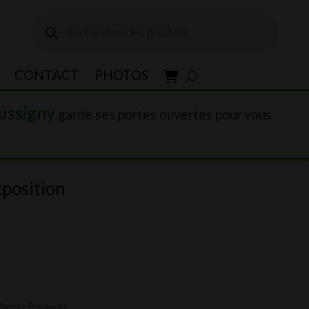
Recherche
de
produits
CONTACT
PHOTOS
ussigny
garde ses portes ouvertes pour vous
position
x
uel
:
 12'900.00.
aster Products