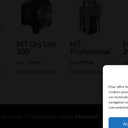
MT Dry Lite
MT
M
100
Professional
2
CHF
1'399.00
CHF
2'990.00
C
is
Ajouter au devis
Ajouter au devis
Aj
Pour offrir 
cookies pour
ces technolo
navigation ou
consentement
ts réservés – Conception web by
Moovent
– Hébergem
Ac