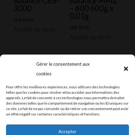
Balance CBS-
Balance MMZ
3000
– 600 600g x
0,01g
CHF
59.00
CHF
25.00
Ajouter au devis
Ajouter au devis
Gérer le consentement aux
cookies
2024-2025 ©
Let’s Grow
, tous droits
Pour offrir les meilleures expériences, nous utilisons des technologies
réservés – Conception web by
Moovent
–
telles que les cookies pour stocker et/ou accéder aux informations des
appareils. Le fait de consentir à ces technologies nous permettra de traiter
Hébergement et mail
Infomaniak
des données telles que le comportement de navigation ou les ID uniques sur
ce site. Le fait de ne pas consentir ou de retirer son consentement peut avoir
un effet négatif sur certaines caractéristiques et fonctions.
Accepter