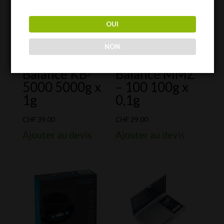
OUI
NON
Balance KB-
Balance MMZ
5000 5000g x
– 100 100g x
1g
0,1g
CHF
39.00
CHF
29.00
Ajouter au devis
Ajouter au devis