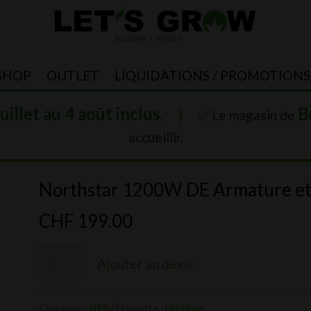
SHOP
OUTLET
LIQUIDATIONS / PROMOTIONS
juillet au 4 août inclus
B
.
|
✅ Le magasin de
accueillir.
Northstar 1200W DE Armature et
CHF
199.00
quantité
Ajouter au devis
de
Northstar
Catégorie :
HPS
Étiquette :
Hortiline