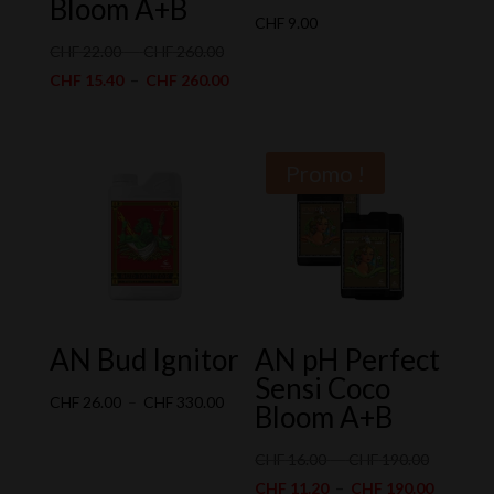
Bloom A+B
CHF
9.00
Plage
CHF
22.00
–
CHF
260.00
de
Plage
CHF
15.40
–
CHF
260.00
prix :
de
CHF 22.00
prix :
à
CHF 15.40
Promo !
CHF 260.00
à
CHF 260.00
AN Bud Ignitor
AN pH Perfect
Sensi Coco
Plage
CHF
26.00
–
CHF
330.00
Bloom A+B
de
prix :
Plage
CHF
16.00
–
CHF
190.00
CHF 26.00
de
Plage
CHF
11.20
–
CHF
190.00