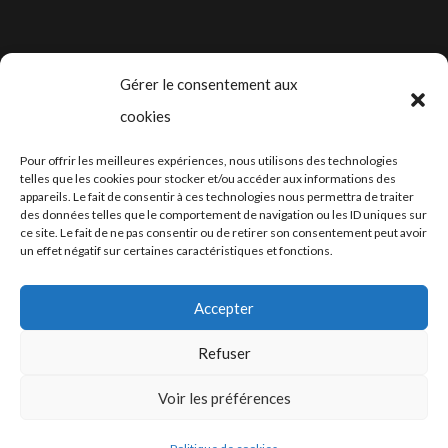
à
prix :
de
CHF 330.00
CHF 16.0
prix :
à
CHF 11.
Gérer le consentement aux
CHF 190.
à
cookies
CHF 190
2024-2025 ©
Let’s Grow
, tous droits
Pour offrir les meilleures expériences, nous utilisons des technologies
réservés – Conception web by
Moovent
–
telles que les cookies pour stocker et/ou accéder aux informations des
appareils. Le fait de consentir à ces technologies nous permettra de traiter
Hébergement et mail
Infomaniak
des données telles que le comportement de navigation ou les ID uniques sur
ce site. Le fait de ne pas consentir ou de retirer son consentement peut avoir
un effet négatif sur certaines caractéristiques et fonctions.
Accepter
Refuser
Conditions générales
Voir les préférences