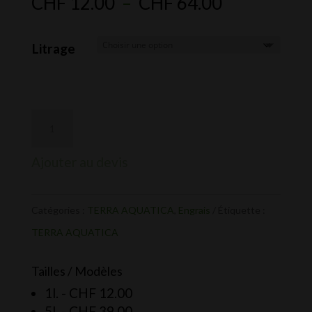
Plage
CHF
12.00
–
CHF
64.00
de
prix :
Litrage
CHF 12.00
à
CHF 64.00
Ajouter au devis
Catégories :
TERRA AQUATICA
,
Engrais
Étiquette :
TERRA AQUATICA
Tailles / Modèles
1l. -
CHF
12.00
5l. -
CHF
39.00