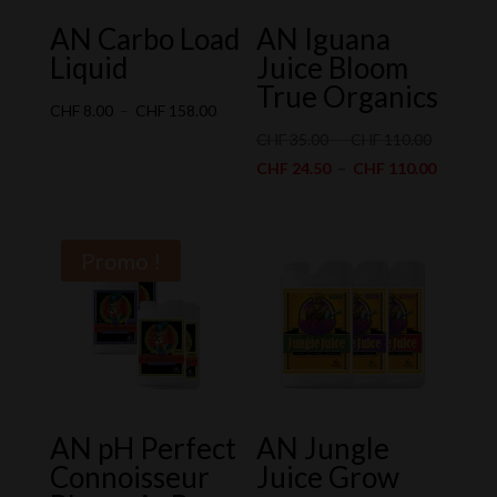
AN Carbo Load
AN Iguana
Liquid
Juice Bloom
True Organics
Plage
CHF
8.00
–
CHF
158.00
de
Plage
CHF
35.00
–
CHF
110.00
prix :
de
Plage
CHF
24.50
–
CHF
110.00
CHF 8.00
prix :
de
à
CHF 35.0
prix :
CHF 158.00
à
CHF 24.
Promo !
CHF 110.
à
CHF 110
AN pH Perfect
AN Jungle
Connoisseur
Juice Grow