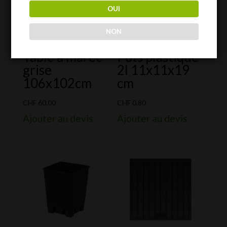
OUI
NON
Table à marée
Pots plastique
grise
2l 11x11x19
106x102cm
cm
CHF
60.00
CHF
0.80
Ajouter au devis
Ajouter au devis