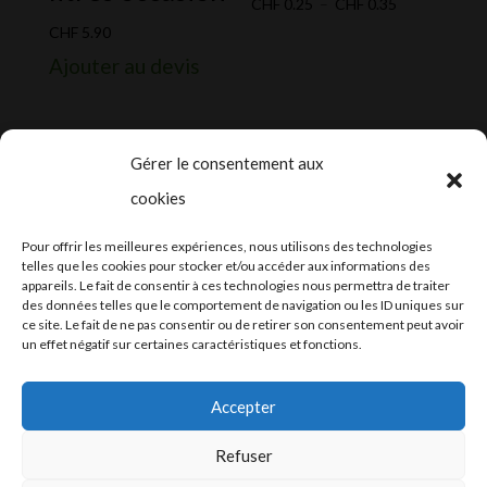
Plage
CHF
0.25
–
CHF
0.35
de
CHF
5.90
prix :
Ajouter au devis
CHF 0.25
à
CHF 0.35
Gérer le consentement aux
cookies
2024-2025 ©
Let’s Grow
, tous droits
Pour offrir les meilleures expériences, nous utilisons des technologies
réservés – Conception web by
Moovent
–
telles que les cookies pour stocker et/ou accéder aux informations des
appareils. Le fait de consentir à ces technologies nous permettra de traiter
Hébergement et mail
Infomaniak
des données telles que le comportement de navigation ou les ID uniques sur
ce site. Le fait de ne pas consentir ou de retirer son consentement peut avoir
un effet négatif sur certaines caractéristiques et fonctions.
Accepter
Refuser