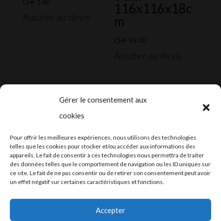
CHF
1.80
116x116x18c
Ajouter au devis
m
CHF
99.00
Ajouter au devis
Gérer le consentement aux
cookies
2024-2025 ©
Let’s Grow
, tous droits
Pour offrir les meilleures expériences, nous utilisons des technologies
réservés – Conception web by
Moovent
–
telles que les cookies pour stocker et/ou accéder aux informations des
appareils. Le fait de consentir à ces technologies nous permettra de traiter
Hébergement et mail
Infomaniak
des données telles que le comportement de navigation ou les ID uniques sur
ce site. Le fait de ne pas consentir ou de retirer son consentement peut avoir
un effet négatif sur certaines caractéristiques et fonctions.
Accepter