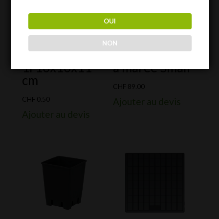
OUI
NON
Pots plastique
Support Table
1l 10x10x11
à marée Small
cm
CHF
89.00
CHF
0.50
Ajouter au devis
Ajouter au devis