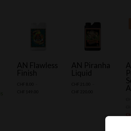
AN Flawless
AN Piranha
A
Finish
Liquid
P
S
CHF
8.00
–
CHF
21.00
–
A
Plage
Plage
CHF
149.00
CHF
220.00
is
de
de
C
prix :
prix :
C
CHF 8.00
CHF 21.00
C
à
à
C
CHF 149.00
CHF 220.00