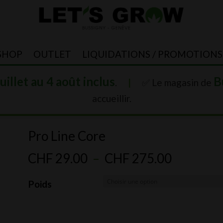
SHOP
OUTLET
LIQUIDATIONS / PROMOTIONS
juillet au 4 août inclus
B
.
|
✅ Le magasin de
accueillir.
Pro Line Core
Plage
CHF
29.00
–
CHF
275.00
de
Poids
prix :
CHF 29.
à