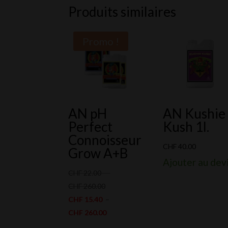
Produits similaires
Promo !
AN pH
AN Kushie
Perfect
Kush 1l.
Connoisseur
CHF
40.00
Grow A+B
Ajouter au dev
CHF
22.00
–
Plage
CHF
260.00
de
CHF
15.40
–
prix :
Plage
CHF
260.00
CHF 22.00
de