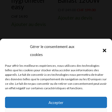
hygrometer
Ballast 1200W
easy
Le
Le
CHF
249.00
CHF
199.00
prix
prix
CHF
14.90
Ajouter au devis
initial
actuel
Ajouter au devis
était :
est :
CHF 249.00.
CHF 199.0
Gérer le consentement aux
cookies
2024-2025 ©
Let’s Grow
, tous droits
Pour offrir les meilleures expériences, nous utilisons des technologies
réservés – Conception web by
Moovent
–
telles que les cookies pour stocker et/ou accéder aux informations des
appareils. Le fait de consentir à ces technologies nous permettra de traiter
Hébergement et mail
Infomaniak
des données telles que le comportement de navigation ou les ID uniques sur
ce site. Le fait de ne pas consentir ou de retirer son consentement peut avoir
un effet négatif sur certaines caractéristiques et fonctions.
Accepter