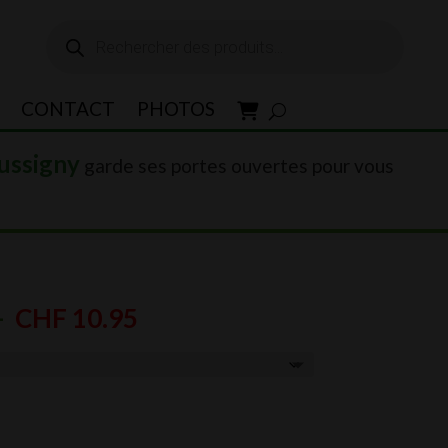
Recherche
de
produits
CONTACT
PHOTOS
ussigny
garde ses portes ouvertes pour vous
Plage
–
CHF
10.95
de
prix :
CHF 4.65
à