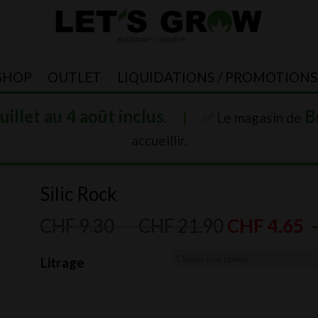
SHOP
OUTLET
LIQUIDATIONS / PROMOTIONS
juillet au 4 août inclus
B
.
|
✅ Le magasin de
accueillir.
Silic Rock
k
Plage
CHF
9.30
–
CHF
21.90
CHF
4.65
de
Litrage
prix :
CHF 9.30
à