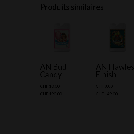
Produits similaires
AN Bud
AN Flawles
Candy
Finish
CHF
10.00
–
CHF
8.00
–
Plage
Plage
CHF
190.00
CHF
149.00
de
de
prix :
prix :
CHF 10.00
CHF 8.0
à
à
CHF 190.00
CHF 149