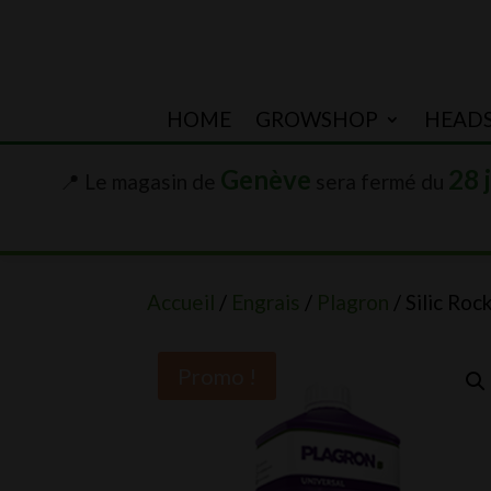
HOME
GROWSHOP
HEAD
Genève
28 
📍 Le magasin de
sera fermé du
Accueil
/
Engrais
/
Plagron
/ Silic Roc
Promo !