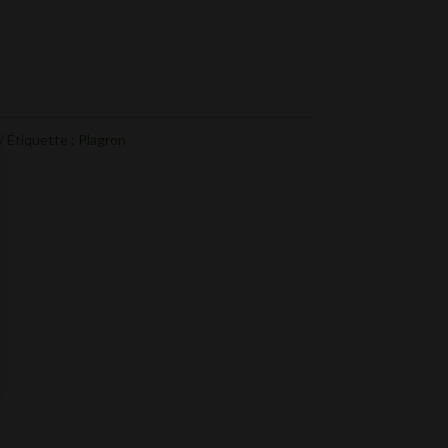
CHF 10.95
Étiquette :
Plagron