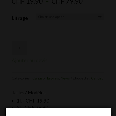
Plage
CHF
19.90
–
CHF
79.90
de
prix :
Litrage
CHF 19.90
à
CHF 79.90
Ajouter au devis
Catégories :
Canusol
,
Engrais
,
News
Étiquette :
Canusol
Tailles / Modèles
1l. -
CHF
19.90
5l -
CHF
79.90