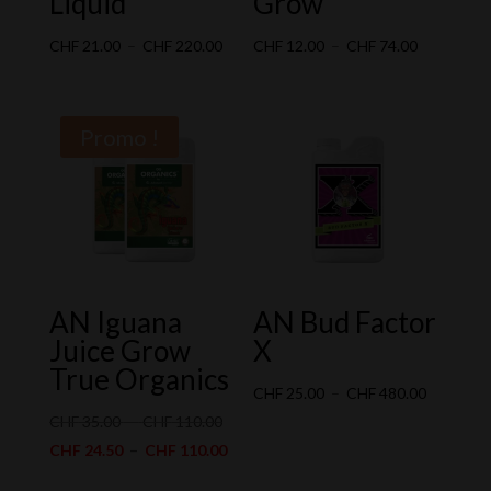
Liquid
Grow
Plage
Plage
CHF
21.00
–
CHF
220.00
CHF
12.00
–
CHF
74.00
de
de
prix :
prix :
CHF 21.00
CHF 12.00
Promo !
à
à
CHF 220.00
CHF 74.00
AN Iguana
AN Bud Factor
Juice Grow
X
True Organics
Plage
CHF
25.00
–
CHF
480.00
Plage
de
CHF
35.00
–
CHF
110.00
de
Plage
prix :
CHF
24.50
–
CHF
110.00
prix :
de
CHF 25.0