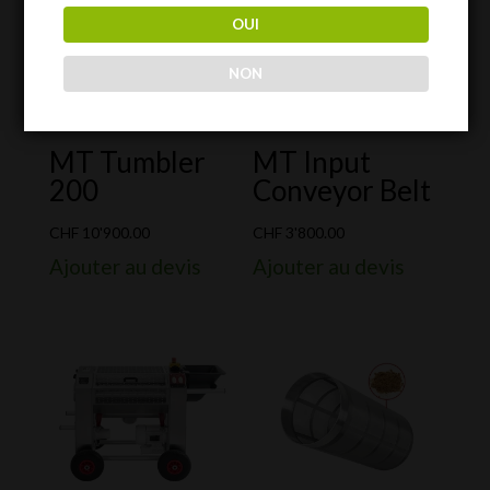
OUI
NON
MT Tumbler
MT Input
200
Conveyor Belt
CHF
10'900.00
CHF
3'800.00
Ajouter au devis
Ajouter au devis