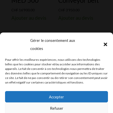
MED 500
Conveyor belt
CHF
16'900.00
CHF
3'950.00
Ajouter au devis
Ajouter au devis
Gérer le consentement aux
cookies
2024-2025 ©
Let’s Grow
, tous droits
Pour offrir les meilleures expériences, nous utilisons des technologies
réservés – Conception web by
Moovent
–
telles que les cookies pour stocker et/ou accéder aux informations des
appareils. Le fait de consentir à ces technologies nous permettra de traiter
Hébergement et mail
Infomaniak
des données telles que le comportement de navigation ou les ID uniques sur
ce site. Le fait de ne pas consentir ou de retirer son consentement peut avoir
un effet négatif sur certaines caractéristiques et fonctions.
Accepter
Refuser