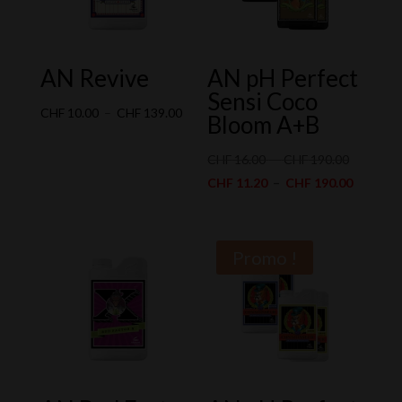
AN Revive
AN pH Perfect
Sensi Coco
Plage
CHF
10.00
–
CHF
139.00
Bloom A+B
de
prix :
Plage
CHF
16.00
–
CHF
190.00
CHF 10.00
de
Plage
CHF
11.20
–
CHF
190.00
à
prix :
de
CHF 139.00
CHF 16.0
prix :
à
CHF 11.
Promo !
CHF 190.
à
CHF 190