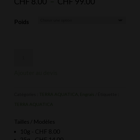
Plage
CHF
8.00
–
CHF
99.00
de
prix :
Poids
CHF 8.00
à
CHF 99.00
Ajouter au devis
Catégories :
TERRA AQUATICA
,
Engrais
Étiquette :
TERRA AQUATICA
Tailles / Modèles
10g -
CHF
8.00
25g -
CHF
14.00