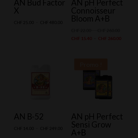
AN Bud Factor
AN pH Perfect
X
Connoisseur
Bloom A+B
Plage
CHF
25.00
–
CHF
480.00
de
Plage
CHF
22.00
–
CHF
260.00
prix :
de
Plage
CHF
15.40
–
CHF
260.00
CHF 25.00
prix :
de
à
CHF 22.0
prix :
CHF 480.00
à
CHF 15.
Promo !
CHF 260.
à
CHF 260
AN B-52
AN pH Perfect
Sensi Grow
Plage
CHF
14.00
–
CHF
249.00
A+B
de