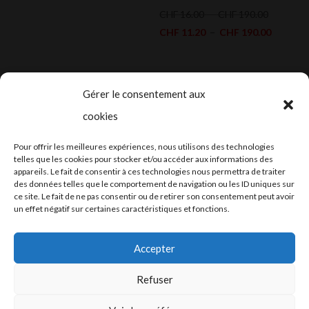
prix :
Plage
CHF
16.00
–
CHF
190.00
CHF 14.00
de
Plage
CHF
11.20
–
CHF
190.00
à
prix :
de
CHF 249.00
CHF 16.0
prix :
à
CHF 11.
Gérer le consentement aux
CHF 190.
à
cookies
CHF 190
2024-2025 ©
Let’s Grow
, tous droits
Pour offrir les meilleures expériences, nous utilisons des technologies
réservés – Conception web by
Moovent
–
telles que les cookies pour stocker et/ou accéder aux informations des
appareils. Le fait de consentir à ces technologies nous permettra de traiter
Hébergement et mail
Infomaniak
des données telles que le comportement de navigation ou les ID uniques sur
ce site. Le fait de ne pas consentir ou de retirer son consentement peut avoir
un effet négatif sur certaines caractéristiques et fonctions.
Accepter
Refuser
Conditions générales