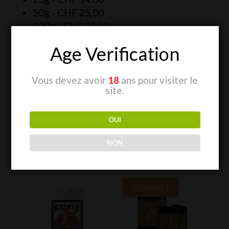
50g -
CHF
25.00
100g -
CHF
45.00
250g -
CHF
99.00
Age Verification
Plus d’informations sur le produit
Vous devez avoir
18
ans pour visiter le
site.
OUI
NON
Produits similaires
Promo !