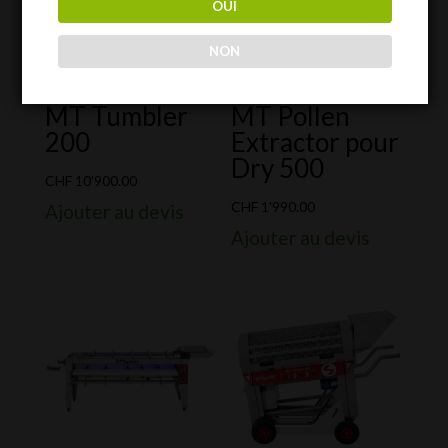
OUI
NON
MT Tumbler
MT Pollen
200
Extractor pour
Dry 500
CHF
10'900.00
CHF
1'990.00
Ajouter au devis
Ajouter au devis