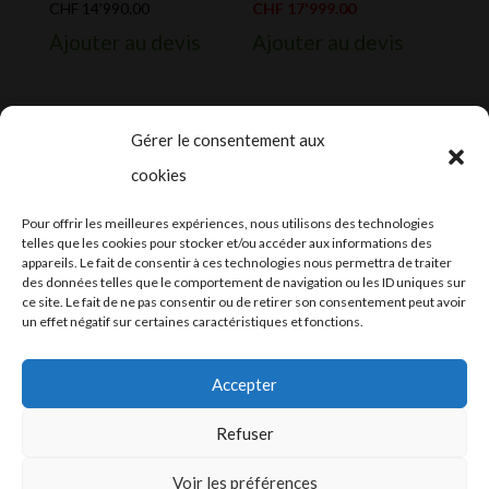
prix
Le
CHF
14'990.00
CHF
17'999.00
initial
prix
Ajouter au devis
Ajouter au devis
était :
actuel
CHF 24'900.00.
est :
CHF 17'999.00.
Gérer le consentement aux
cookies
2024-2025 ©
Let’s Grow
, tous droits
Pour offrir les meilleures expériences, nous utilisons des technologies
réservés – Conception web by
Moovent
–
telles que les cookies pour stocker et/ou accéder aux informations des
appareils. Le fait de consentir à ces technologies nous permettra de traiter
Hébergement et mail
Infomaniak
des données telles que le comportement de navigation ou les ID uniques sur
ce site. Le fait de ne pas consentir ou de retirer son consentement peut avoir
un effet négatif sur certaines caractéristiques et fonctions.
Accepter
Refuser
Conditions générales
Voir les préférences