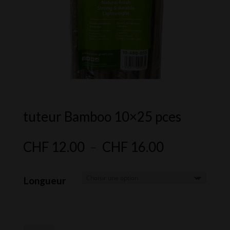
tuteur Bamboo 10×25 pces
Plage
CHF
12.00
–
CHF
16.00
de
prix :
Longueur
CHF 12.00
à
CHF 16.00