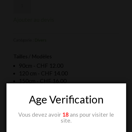
Ajouter au devis
Catégorie :
Divers
Tailles / Modèles
90cm -
CHF
12.00
120 cm -
CHF
14.00
150cm -
CHF
16.00
Age Verification
Vous devez avoir
18
ans pour visiter le
site.
Produits similaires