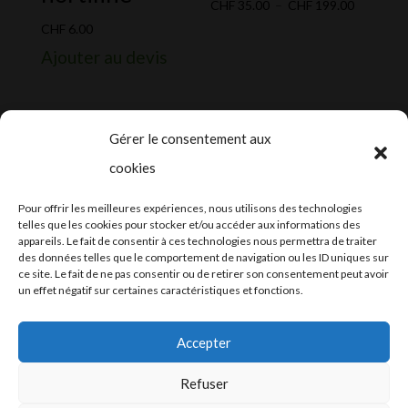
Plage
CHF
35.00
–
CHF
199.00
de
CHF
6.00
prix :
Ajouter au devis
CHF 35.0
à
CHF 199.
Gérer le consentement aux
cookies
2024-2025 ©
Let’s Grow
, tous droits
Pour offrir les meilleures expériences, nous utilisons des technologies
réservés – Conception web by
Moovent
–
telles que les cookies pour stocker et/ou accéder aux informations des
appareils. Le fait de consentir à ces technologies nous permettra de traiter
Hébergement et mail
Infomaniak
des données telles que le comportement de navigation ou les ID uniques sur
ce site. Le fait de ne pas consentir ou de retirer son consentement peut avoir
un effet négatif sur certaines caractéristiques et fonctions.
Accepter
Refuser