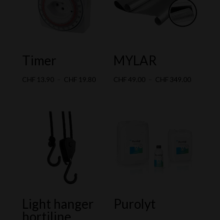
Timer
MYLAR
Plage
Plage
CHF
13.90
–
CHF
19.80
CHF
49.00
–
CHF
349.00
de
de
prix :
prix :
CHF 13.90
CHF 49.0
à
à
CHF 19.80
CHF 349.
Light hanger
Purolyt
hortiline