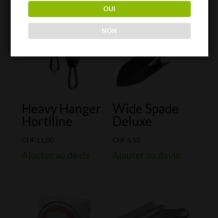
OUI
NON
Heavy Hanger
Wide Spade
Hortiline
Deluxe
CHF
11.00
CHF
5.50
Ajouter au devis
Ajouter au devis