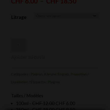
Plage
de
CHF
6.00
–
CHF
18.50
de
prix :
prix :
CHF 12.00
Litrage
CHF 6.00
à
à
CHF 37.00
CHF 18.50
Ajouter au devis
Catégories :
Plagron
,
À la une
,
Engrais
,
Promotion /
Liquidation
Étiquette :
Plagron
Tailles / Modèles
Le
Le
100ml -
CHF
12.00
CHF
6.00
prix
Le
prix
Le
250ml -
CHF
19.00
CHF
9.50