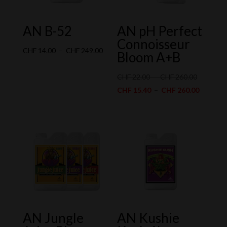
AN B-52
AN pH Perfect
Connoisseur
Plage
CHF
14.00
–
CHF
249.00
Bloom A+B
de
prix :
Plage
CHF
22.00
–
CHF
260.00
CHF 14.00
de
Plage
CHF
15.40
–
CHF
260.00
à
prix :
de
CHF 249.00
CHF 22.0
prix :
à
CHF 15.
CHF 260.
à
CHF 260
AN Jungle
AN Kushie