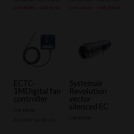
Plage
de
de
Plage
CHF
69.00
–
CHF
93.50
CHF
174.50
–
CHF
259.50
de
prix :
prix :
de
prix :
CHF 89.00
CHF 349
prix :
CHF 69.00
à
à
CHF 17
à
CHF 130.00
CHF 519
à
CHF 93.50
CHF 25
ECTC-
Systemair
1MDigital fan
Revolution
controller
vector
silenced EC
CHF
199.00
CHF
599.00
Ajouter au devis