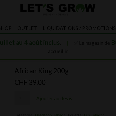
SHOP
OUTLET
LIQUIDATIONS / PROMOTIONS
juillet au 4 août inclus
B
.
|
✅ Le magasin de
accueillir.
African King 200g
CHF
39.00
quantité
Ajouter au devis
de
African
Catégories :
Headshop
,
Tabac
Étiquette :
O's Tobacco