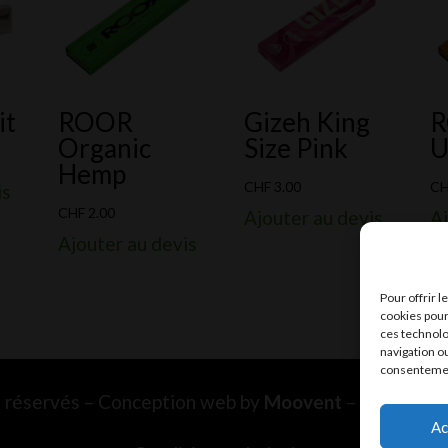
it
ROOR
Gizeh King
Organic
Size Pink
U
Hemp
CHF
3.00
C
is
CHF
2.00
Ajouter au devis
Aj
Ajouter au devis
Pour offrir 
cookies pour
ces technolo
navigation ou
consentement
ts réservés – Conception web by
Moovent
– Hébergem
Ac