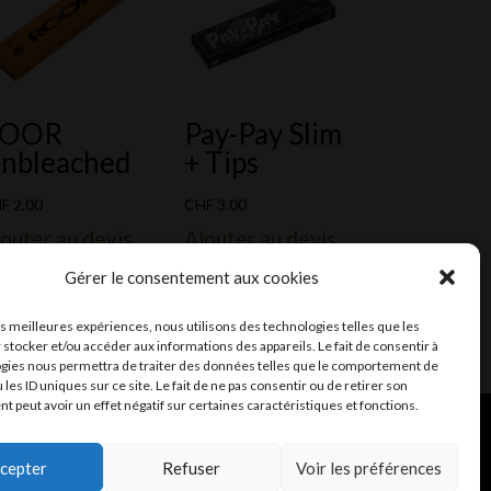
ROOR
Pay-Pay Slim
nbleached
+ Tips
HF
2.00
CHF
3.00
outer au devis
Ajouter au devis
Gérer le consentement aux cookies
les meilleures expériences, nous utilisons des technologies telles que les
 stocker et/ou accéder aux informations des appareils. Le fait de consentir à
gies nous permettra de traiter des données telles que le comportement de
 les ID uniques sur ce site. Le fait de ne pas consentir ou de retirer son
 peut avoir un effet négatif sur certaines caractéristiques et fonctions.
ent et mail
Infomaniak
cepter
Refuser
Voir les préférences