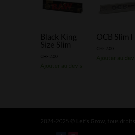
Black King
OCB Slim F
Size Slim
CHF
2.00
CHF
2.00
Ajouter au dev
Ajouter au devis
2024-2025 ©
Let’s Grow
, tous droi