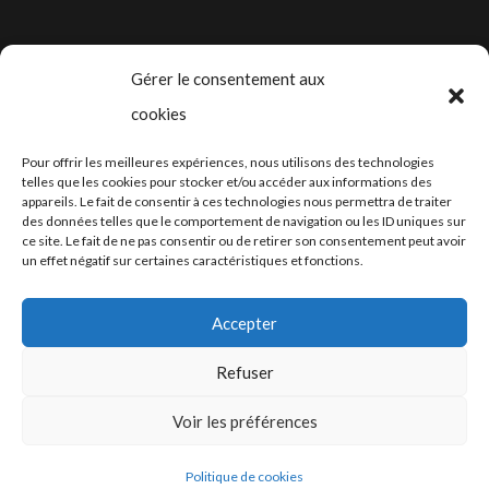
Gérer le consentement aux
cookies
2024-2025 ©
Let’s Grow
, tous droits
Pour offrir les meilleures expériences, nous utilisons des technologies
réservés – Conception web by
Moovent
–
telles que les cookies pour stocker et/ou accéder aux informations des
appareils. Le fait de consentir à ces technologies nous permettra de traiter
Hébergement et mail
Infomaniak
des données telles que le comportement de navigation ou les ID uniques sur
ce site. Le fait de ne pas consentir ou de retirer son consentement peut avoir
un effet négatif sur certaines caractéristiques et fonctions.
Accepter
Refuser
Conditions générales
Voir les préférences
Politique de cookies