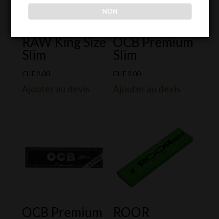
NON
RAW King Size
OCB Premium
Slim
Slim
CHF
2.00
CHF
2.00
Ajouter au devis
Ajouter au devis
OCB Premium
ROOR