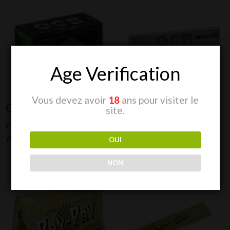
Age Verification
Vous devez avoir
18
ans pour visiter le
OCB Rolls Slim
OCB Slim Fit
site.
CHF
3.00
CHF
2.00
Ajouter au devis
Ajouter au devis
OUI
NON