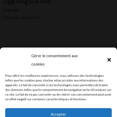
Ziggi King Size Slim
CHF
3.00
Ajouter au devis
Gérer le consentement aux
cookies
2024-2025 ©
Let’s Grow
, tous droits
Pour offrir les meilleures expériences, nous utilisons des technologies
réservés – Conception web by
Moovent
–
telles que les cookies pour stocker et/ou accéder aux informations des
appareils. Le fait de consentir à ces technologies nous permettra de traiter
Hébergement et mail
Infomaniak
des données telles que le comportement de navigation ou les ID uniques sur
ce site. Le fait de ne pas consentir ou de retirer son consentement peut avoir
un effet négatif sur certaines caractéristiques et fonctions.
Accepter