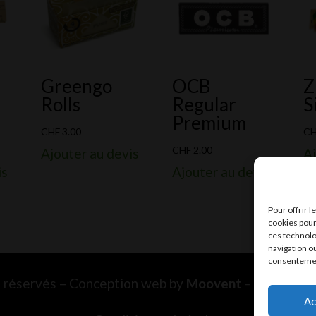
Greengo
OCB
Z
Rolls
Regular
S
Premium
CHF
3.00
C
CHF
2.00
Ajouter au devis
Aj
is
Ajouter au devis
Pour offrir 
cookies pour
ces technolo
navigation ou
consentement
ts réservés – Conception web by
Moovent
– Hébergem
Ac