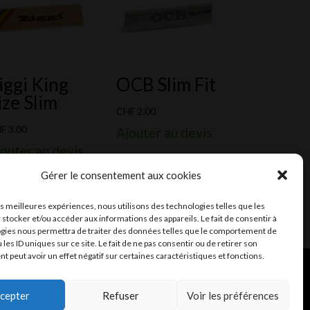
iggi King
OCB Slim Fit
ize Slim
CHF
2.00
HF
3.00
Ajouter au devis
outer au devis
Gérer le consentement aux cookies
les meilleures expériences, nous utilisons des technologies telles que les
 stocker et/ou accéder aux informations des appareils. Le fait de consentir à
gies nous permettra de traiter des données telles que le comportement de
 les ID uniques sur ce site. Le fait de ne pas consentir ou de retirer son
 peut avoir un effet négatif sur certaines caractéristiques et fonctions.
ent et mail
Infomaniak
cepter
Refuser
Voir les préférences