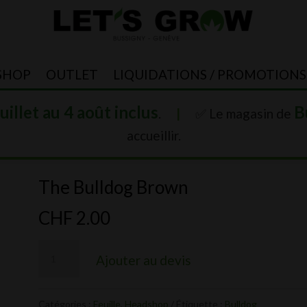
SHOP
OUTLET
LIQUIDATIONS / PROMOTIONS
juillet au 4 août inclus
B
.
|
✅ Le magasin de
accueillir.
The Bulldog Brown
CHF
2.00
quantité
Ajouter au devis
de
The
Catégories :
Feuille
,
Headshop
Étiquette :
Bulldog