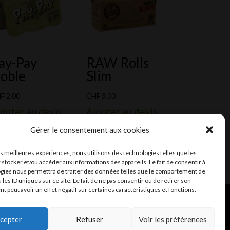
ay-Pay
RAW Rolls
oble
Slim
HF
2.00
CHF
3.00
outer au devis
Ajouter au devis
Gérer le consentement aux cookies
les meilleures expériences, nous utilisons des technologies telles que les
 stocker et/ou accéder aux informations des appareils. Le fait de consentir à
gies nous permettra de traiter des données telles que le comportement de
 les ID uniques sur ce site. Le fait de ne pas consentir ou de retirer son
 peut avoir un effet négatif sur certaines caractéristiques et fonctions.
ent et mail
Infomaniak
cepter
Refuser
Voir les préférences