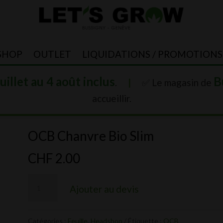
SHOP
OUTLET
LIQUIDATIONS / PROMOTIONS
juillet au 4 août inclus
B
.
|
✅ Le magasin de
accueillir.
OCB Chanvre Bio Slim
CHF
2.00
quantité
Ajouter au devis
de
OCB
Catégories :
Feuille
,
Headshop
Étiquette :
OCB