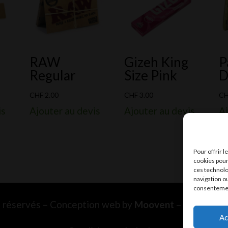
RAW
Gizeh King
P
Regular
Size Pink
D
CHF
2.00
CHF
3.00
C
is
Ajouter au devis
Ajouter au devis
Aj
Pour offrir 
cookies pour
ces technolo
navigation ou
consentement
ts réservés – Conception web by
Moovent
– Hébergem
Ac