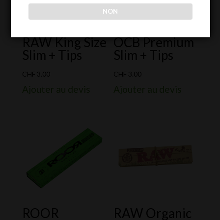
NON
RAW King Size
OCB Premium
Slim + Tips
Slim + Tips
CHF
3.00
CHF
3.00
Ajouter au devis
Ajouter au devis
ROOR
RAW Organic