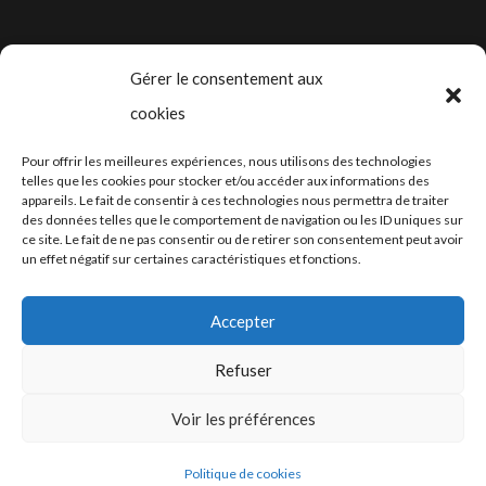
Gérer le consentement aux
cookies
2024-2025 ©
Let’s Grow
, tous droits
Pour offrir les meilleures expériences, nous utilisons des technologies
réservés – Conception web by
Moovent
–
telles que les cookies pour stocker et/ou accéder aux informations des
appareils. Le fait de consentir à ces technologies nous permettra de traiter
Hébergement et mail
Infomaniak
des données telles que le comportement de navigation ou les ID uniques sur
ce site. Le fait de ne pas consentir ou de retirer son consentement peut avoir
un effet négatif sur certaines caractéristiques et fonctions.
Accepter
Refuser
Conditions générales
Voir les préférences
Politique de cookies