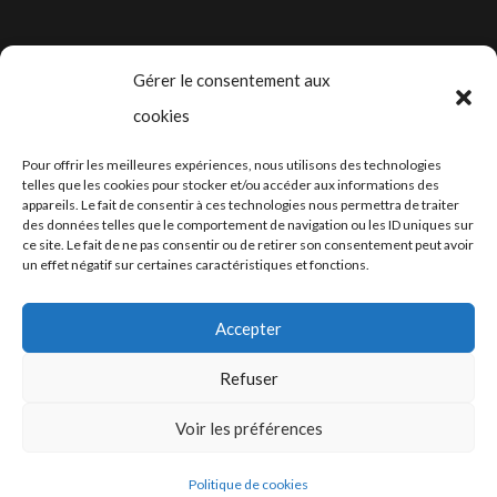
Gérer le consentement aux
cookies
2024-2025 ©
Let’s Grow
, tous droits
Pour offrir les meilleures expériences, nous utilisons des technologies
réservés – Conception web by
Moovent
–
telles que les cookies pour stocker et/ou accéder aux informations des
appareils. Le fait de consentir à ces technologies nous permettra de traiter
Hébergement et mail
Infomaniak
des données telles que le comportement de navigation ou les ID uniques sur
ce site. Le fait de ne pas consentir ou de retirer son consentement peut avoir
un effet négatif sur certaines caractéristiques et fonctions.
Accepter
Refuser
Conditions générales
Voir les préférences
Politique de cookies