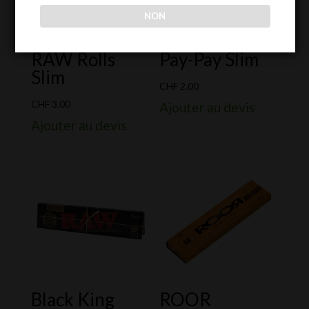
NON
RAW Rolls
Pay-Pay Slim
Slim
CHF
2.00
CHF
3.00
Ajouter au devis
Ajouter au devis
Black King
ROOR