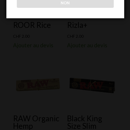
NON
ROOR Rice
Rizla+
CHF
2.00
CHF
2.00
Ajouter au devis
Ajouter au devis
RAW Organic
Black King
Hemp
Size Slim