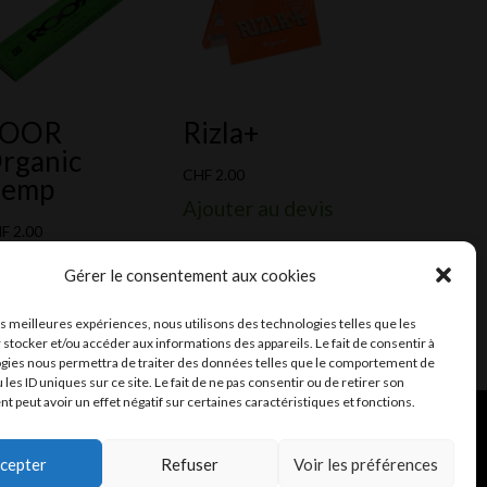
ROOR
Rizla+
rganic
CHF
2.00
emp
Ajouter au devis
HF
2.00
outer au devis
Gérer le consentement aux cookies
les meilleures expériences, nous utilisons des technologies telles que les
 stocker et/ou accéder aux informations des appareils. Le fait de consentir à
gies nous permettra de traiter des données telles que le comportement de
 les ID uniques sur ce site. Le fait de ne pas consentir ou de retirer son
 peut avoir un effet négatif sur certaines caractéristiques et fonctions.
ent et mail
Infomaniak
cepter
Refuser
Voir les préférences