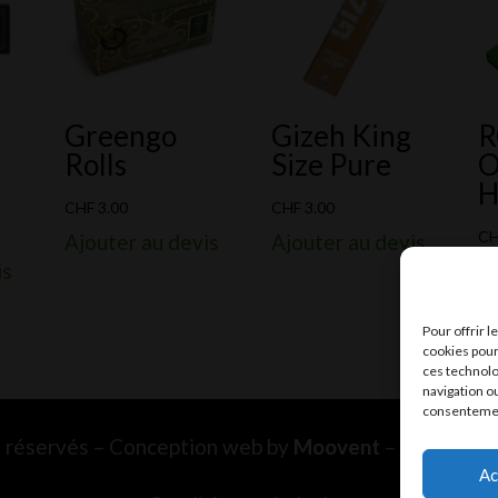
Greengo
Gizeh King
Rolls
Size Pure
O
H
CHF
3.00
CHF
3.00
C
Ajouter au devis
Ajouter au devis
is
Aj
Pour offrir 
cookies pour
ces technolo
navigation ou
consentement
ts réservés – Conception web by
Moovent
– Hébergem
Ac