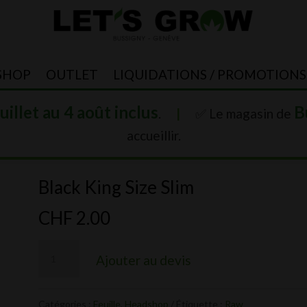
SHOP
OUTLET
LIQUIDATIONS / PROMOTIONS
juillet au 4 août inclus
B
.
|
✅ Le magasin de
accueillir.
Black King Size Slim
CHF
2.00
quantité
Ajouter au devis
de
Black
Catégories :
Feuille
,
Headshop
Étiquette :
Raw