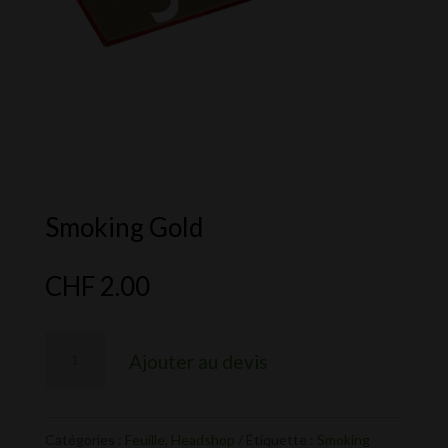
Smoking Gold
CHF
2.00
quantité
Ajouter au devis
de
Smoking
Gold
Catégories :
Feuille
,
Headshop
Étiquette :
Smoking