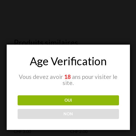
Produits similaires
Age Verification
Vous devez avoir
18
ans pour visiter le
site.
OUI
RAW King Size
RAW King Size
NON
Slim + Tips
Slim
CHF
3.00
CHF
2.00