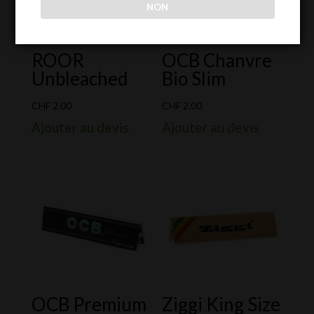
NON
ROOR
OCB Chanvre
Unbleached
Bio Slim
CHF
2.00
CHF
2.00
Ajouter au devis
Ajouter au devis
OCB Premium
Ziggi King Size