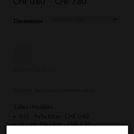
Plage
CHF
0.60
–
CHF
7.80
de
prix :
Dimensions
CHF 0.60
à
CHF 7.80
Ajouter au devis
Catégorie :
Bac, pots et système de culture
Tailles / Modèles
0.5l. - 9x9x10cm -
CHF
0.60
5l. - 24x24x14cm -
CHF
2.20
30l. - 40x40x28cm -
CHF
7.80