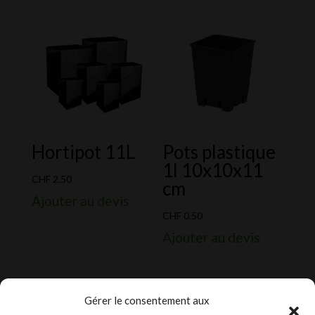
Hortipot 11L
Pots plastique
1l 10x10x11
CHF
2.50
cm
Ajouter au devis
CHF
0.50
Ajouter au devis
Gérer le consentement aux