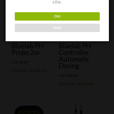
site.
OUI
NON
Bluelab PH
Bluelab PH
Probe 2m
Controller
Automatic
CHF
89.00
Dosing
Ajouter au devis
CHF
869.00
Ajouter au devis