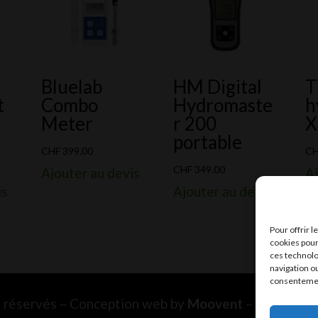
Bluelab
HM Digital
T
t
Combo
Hydromaste
h
Meter
r 200
X
portable
CHF
399.00
C
CHF
349.00
Ajouter au devis
Aj
is
Ajouter au devis
Pour offrir 
cookies pour
ces technolo
navigation ou
consentement
ts réservés – Conception web by
Moovent
– Hébergem