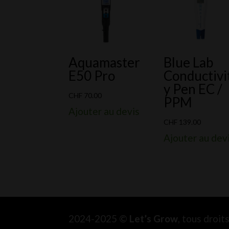
Aquamaster
Blue Lab
E50 Pro
Conductivi
y Pen EC /
CHF
70.00
PPM
Ajouter au devis
CHF
139.00
Ajouter au dev
2024-2025 ©
Let’s Grow
, tous droi