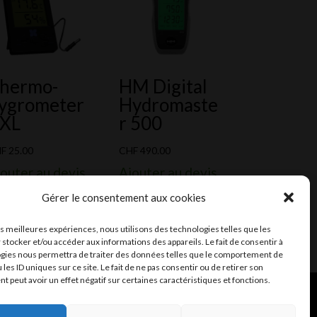
hermo-
HM Digital
ygrometer
Hydromaste
XL
r 500
HF
25.00
CHF
490.00
outer au devis
Ajouter au devis
Gérer le consentement aux cookies
les meilleures expériences, nous utilisons des technologies telles que les
 stocker et/ou accéder aux informations des appareils. Le fait de consentir à
gies nous permettra de traiter des données telles que le comportement de
 les ID uniques sur ce site. Le fait de ne pas consentir ou de retirer son
 peut avoir un effet négatif sur certaines caractéristiques et fonctions.
ent et mail
Infomaniak