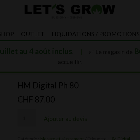
SHOP
OUTLET
LIQUIDATIONS / PROMOTIONS
juillet au 4 août inclus
B
.
|
✅ Le magasin de
accueillir.
HM Digital Ph 80
CHF
87.00
quantité
Ajouter au devis
de
HM
Catégorie :
Mesure et ajustement
Étiquette :
HM Digital