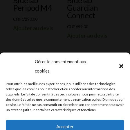
Bluelab
Bluelab
Peripod M4
Guardian
Connect
CHF
1'290.00
CHF
699.00
Ajouter au devis
Ajouter au devis
Gérer le consentement aux
cookies
2024-2025 ©
Let’s Grow
, tous droits
Pour offrir les meilleures expériences, nous utilisons des technologies
réservés – Conception web by
Moovent
–
telles que les cookies pour stocker et/ou accéder aux informations des
appareils. Le fait de consentir à ces technologies nous permettra de traiter
Hébergement et mail
Infomaniak
des données telles que le comportement de navigation ou les ID uniques sur
ce site. Le fait de ne pas consentir ou de retirer son consentement peut avoir
un effet négatif sur certaines caractéristiques et fonctions.
Accepter