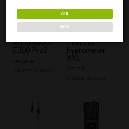
OUI
NON
Aquamaster
Thermo-
E300 Pro2
hygrometer
XXL
CHF
129.00
CHF
25.00
Ajouter au devis
Ajouter au devis