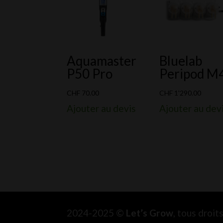
Aquamaster
Bluelab
P50 Pro
Peripod M
CHF
70.00
CHF
1'290.00
Ajouter au devis
Ajouter au dev
2024-2025 ©
Let’s Grow
, tous droi