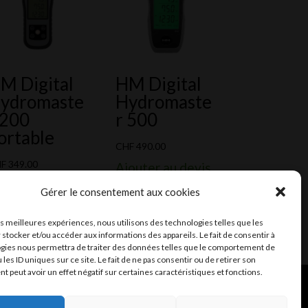
M Digital
HM Digital
ydromaste
Hydromaste
 200
r 500
ortable
CHF
490.00
HF
349.00
Ajouter au devis
outer au devis
Gérer le consentement aux cookies
les meilleures expériences, nous utilisons des technologies telles que les
 stocker et/ou accéder aux informations des appareils. Le fait de consentir à
gies nous permettra de traiter des données telles que le comportement de
 les ID uniques sur ce site. Le fait de ne pas consentir ou de retirer son
 peut avoir un effet négatif sur certaines caractéristiques et fonctions.
ent et mail
Infomaniak