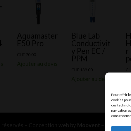
Aquamaster
Blue Lab
H
4
E50 Pro
Conductivit
H
y Pen EC /
r
CHF
70.00
PPM
p
is
Ajouter au devis
CHF
139.00
C
Ajouter au devis
Aj
Pour offrir 
cookies pour
ces technolo
navigation ou
consentement
ts réservés – Conception web by
Moovent
– Hébergem