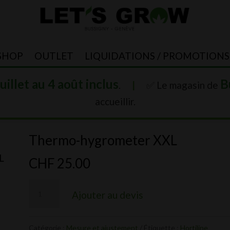
SHOP
OUTLET
LIQUIDATIONS / PROMOTIONS
juillet au 4 août inclus
B
.
|
✅ Le magasin de
accueillir.
Thermo-hygrometer XXL
L
CHF
25.00
quantité
Ajouter au devis
de
Thermo-
Catégorie :
Mesure et ajustement
Étiquette :
Hortiline