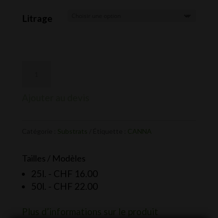
de
prix :
Litrage
CHF 16.00
à
CHF 22.00
Ajouter au devis
Catégorie :
Substrats
Étiquette :
CANNA
Tailles / Modèles
25l. -
CHF
16.00
50l. -
CHF
22.00
Plus d’informations sur le produit