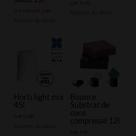
CHF
21.00
Le
Le
CHF
6.00
CHF
3.00
Ajouter au devis
prix
prix
Ajouter au devis
initial
actuel
était :
est :
CHF 6.00.
CHF 3.00.
Horti light mix
Bounce
45l
Substrat de
coco
CHF
13.00
compressé 12l.
Ajouter au devis
CHF
7.90