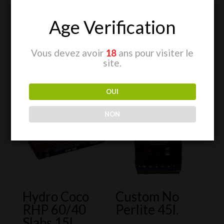
Age Verification
Vous devez avoir
18
ans pour visiter le
site.
Produits similaires
OUI
Promo !
NON
Hydro Coco
Custom No
RHP 60/40
Perlite 45l.
Slabs 15l.