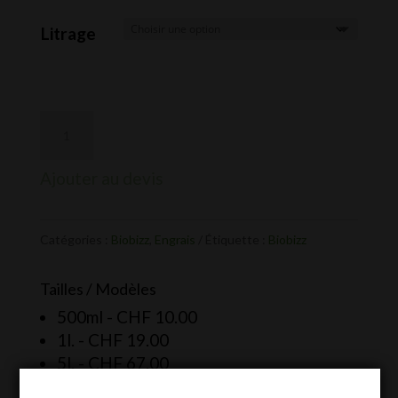
de
prix :
Litrage
CHF 10.00
à
CHF 67.00
Ajouter au devis
Catégories :
Biobizz
,
Engrais
Étiquette :
Biobizz
Tailles / Modèles
500ml -
CHF
10.00
1l. -
CHF
19.00
5l. -
CHF
67.00