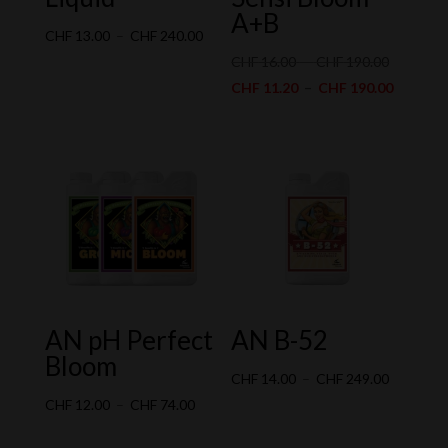
A+B
Plage
CHF
13.00
–
CHF
240.00
de
Plage
CHF
16.00
–
CHF
190.00
prix :
de
Plage
CHF
11.20
–
CHF
190.00
CHF 13.00
prix :
de
à
CHF 16.0
prix :
CHF 240.00
à
CHF 11.
CHF 190.
à
CHF 190
AN pH Perfect
AN B-52
Bloom
Plage
CHF
14.00
–
CHF
249.00
Plage
de
CHF
12.00
–
CHF
74.00
de
prix :