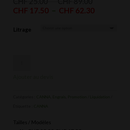
Plage
CHF
25.00
–
CHF
89.00
de
Plage
CHF
17.50
–
CHF
62.30
prix :
de
CHF 25.00
prix :
Litrage
à
CHF 17.50
CHF 89.00
à
CHF 62.30
Ajouter au devis
Catégories :
CANNA
,
Engrais
,
Promotion / Liquidation
Étiquette :
CANNA
Tailles / Modèles