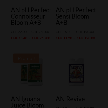
AN pH Perfect
AN pH Perfect
Connoisseur
Sensi Bloom
Bloom A+B
A+B
Plage
Plage
CHF
22.00
–
CHF
260.00
CHF
16.00
–
CHF
190.00
de
Plage
de
Plage
CHF
15.40
–
CHF
260.00
CHF
11.20
–
CHF
190.00
prix :
de
prix :
de
CHF 22.00
prix :
CHF 16.0
prix :
à
CHF 15.40
à
CHF 11.
Promo !
CHF 260.00
à
CHF 190.
à
CHF 260.00
CHF 190
AN Iguana
AN Revive
Juice Bloom
Plage