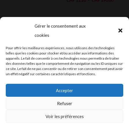
CHF
11.20
–
CHF
190.00
à
prix :
de
CHF 220.00
CHF 16.0
prix :
à
CHF 11.
Gérer le consentement aux
CHF 190.
à
cookies
CHF 190
2024-2025 ©
Let’s Grow
, tous droits
Pour offrir les meilleures expériences, nous utilisons des technologies
réservés – Conception web by
Moovent
–
telles que les cookies pour stocker et/ou accéder aux informations des
appareils. Le fait de consentir à ces technologies nous permettra de traiter
Hébergement et mail
Infomaniak
des données telles que le comportement de navigation ou les ID uniques sur
ce site. Le fait de ne pas consentir ou de retirer son consentement peut avoir
un effet négatif sur certaines caractéristiques et fonctions.
Accepter
Refuser
Conditions générales
Voir les préférences