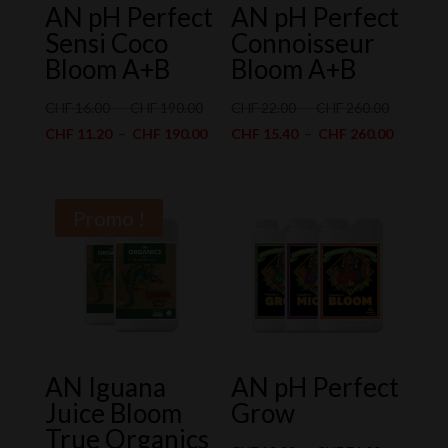
AN pH Perfect
AN pH Perfect
Sensi Coco
Connoisseur
Bloom A+B
Bloom A+B
Plage
Plage
CHF
16.00
–
CHF
190.00
CHF
22.00
–
CHF
260.00
de
Plage
de
Plage
CHF
11.20
–
CHF
190.00
CHF
15.40
–
CHF
260.00
prix :
de
prix :
de
CHF 16.00
prix :
CHF 22.0
prix :
à
CHF 11.20
à
CHF 15.
Promo !
CHF 190.00
à
CHF 260.
à
CHF 190.00
CHF 260
AN Iguana
AN pH Perfect
Juice Bloom
Grow
True Organics