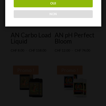
OUI
NON
AN Carbo Load
AN pH Perfect
Liquid
Bloom
Plage
Plage
CHF
8.00
–
CHF
158.00
CHF
12.00
–
CHF
74.00
de
de
prix :
prix :
CHF 8.00
CHF 12.00
Promo !
Promo !
à
à
CHF 158.00
CHF 74.00