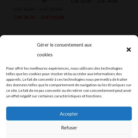
Plage
CHF
12.00
–
CHF
74.00
Plage
de
CHF
35.00
–
CHF
110.00
de
Plage
prix :
CHF
24.50
–
CHF
110.00
prix :
de
CHF 12.00
CHF 35.00
prix :
à
à
CHF 24.50
CHF 74.00
Gérer le consentement aux
CHF 110.00
à
cookies
CHF 110.00
2024-2025 ©
Let’s Grow
, tous droits
Pour offrir les meilleures expériences, nous utilisons des technologies
réservés – Conception web by
Moovent
–
telles que les cookies pour stocker et/ou accéder aux informations des
appareils. Le fait de consentir à ces technologies nous permettra de traiter
Hébergement et mail
Infomaniak
des données telles que le comportement de navigation ou les ID uniques sur
ce site. Le fait de ne pas consentir ou de retirer son consentement peut avoir
un effet négatif sur certaines caractéristiques et fonctions.
Accepter
Refuser