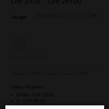
Plage
CHF
20.00
–
CHF
269.00
de
prix :
Litrage
CHF 20.0
à
CHF 269.
Ajouter au devis
Catégories :
CANNA
,
Engrais
Étiquette :
CANNA
Tailles / Modèles
250ml -
CHF
20.00
1l -
CHF
49.00
5l -
CHF
169.00