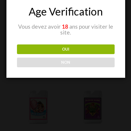
10l -
CHF
269.00
Age Verification
Plus d’informations sur le produit
Vous devez avoir
18
ans pour visiter le
site.
OUI
NON
Produits similaires