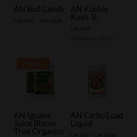
AN Bud Candy
AN Kushie
Kush 1l.
Plage
CHF
10.00
–
CHF
190.00
de
CHF
40.00
prix :
Ajouter au devis
CHF 10.00
à
CHF 190.00
Promo !
AN Iguana
AN Carbo Load
Juice Bloom
Liquid
True Organics
Plage
CHF
8.00
–
CHF
158.00