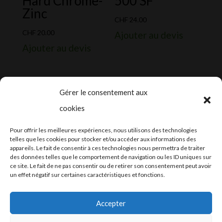
Hard Chrome-
500 SF
Zinc
CHF
24.00
CHF
20.00
Ajouter au devis
Ajouter au devis
Gérer le consentement aux
cookies
2024-2025 ©
Let’s Grow
, tous droits
Pour offrir les meilleures expériences, nous utilisons des technologies
réservés – Conception web by
Moovent
–
telles que les cookies pour stocker et/ou accéder aux informations des
appareils. Le fait de consentir à ces technologies nous permettra de traiter
Hébergement et mail
Infomaniak
des données telles que le comportement de navigation ou les ID uniques sur
ce site. Le fait de ne pas consentir ou de retirer son consentement peut avoir
un effet négatif sur certaines caractéristiques et fonctions.
Accepter