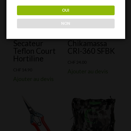
OUI
NON
Secateur
Chikamassa
Teflon Court
CRI-360 SFBK
Hortiline
CHF
24.00
CHF
14.90
Ajouter au devis
Ajouter au devis