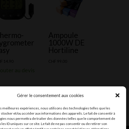
hermo-
Ampoule
ygrometer
1000W DE
asy
Hortiline
HF
14.90
CHF
99.00
outer au devis
Gérer le consentement aux cookies
les meilleures expériences, nous utilisons des technologies telles que les
 stocker et/ou accéder aux informations des appareils. Le fait de consentir à
gies nous permettra de traiter des données telles que le comportement de
 les ID uniques sur ce site. Le fait de ne pas consentir ou de retirer son
 peut avoir un effet négatif sur certaines caractéristiques et fonctions.