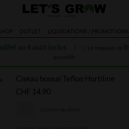
SHOP
OUTLET
LIQUIDATIONS / PROMOTIONS
juillet au 4 août inclus
B
.
|
✅ Le magasin de
accueillir.
Ciseau bonsaï Teflon Hortiline
au
CHF
14.90
quantité
Ajouter au devis
de
Ciseau
Catégorie :
Manuel
Étiquette :
Hortiline