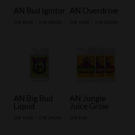
AN Bud Ignitor
AN Overdrive
Plage
Plage
CHF
26.00
–
CHF
330.00
CHF
13.00
–
CHF
220.00
de
de
prix :
prix :
CHF 26.00
CHF 13.0
à
à
CHF 330.00
CHF 220.
AN Big Bud
AN Jungle
Liquid
Juice Grow
Plage
CHF
13.00
–
CHF
240.00
CHF
9.00
de
prix :