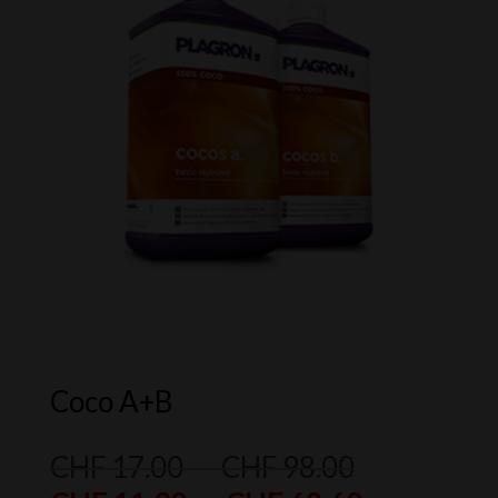
Coco A+B
Plage
CHF
17.00
–
CHF
98.00