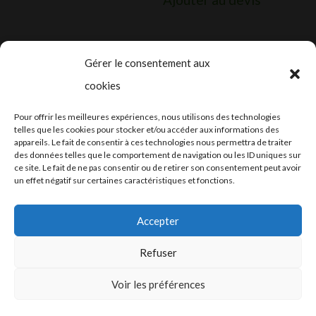
Gérer le consentement aux
cookies
2024-2025 ©
Let’s Grow
, tous droits
Pour offrir les meilleures expériences, nous utilisons des technologies
réservés – Conception web by
Moovent
–
telles que les cookies pour stocker et/ou accéder aux informations des
appareils. Le fait de consentir à ces technologies nous permettra de traiter
Hébergement et mail
Infomaniak
des données telles que le comportement de navigation ou les ID uniques sur
ce site. Le fait de ne pas consentir ou de retirer son consentement peut avoir
un effet négatif sur certaines caractéristiques et fonctions.
Accepter
Refuser
Conditions générales
Voir les préférences