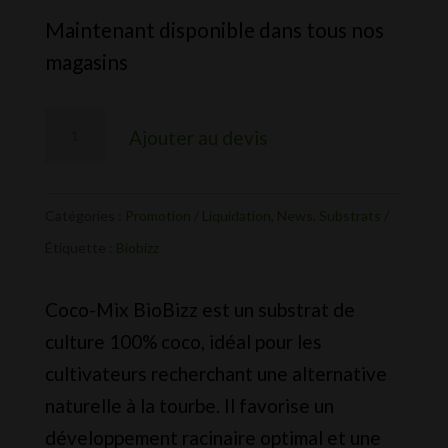
prix
prix
Maintenant disponible dans tous nos
initial
actuel
magasins
était :
est :
CHF 20.00.
CHF 16.00.
quantité
Ajouter au devis
de
Coco-
Mix
Catégories :
Promotion / Liquidation
,
News
,
Substrats
BioBizz
Étiquette :
Biobizz
Coco-Mix BioBizz est un substrat de
culture 100% coco, idéal pour les
cultivateurs recherchant une alternative
naturelle à la tourbe. Il favorise un
développement racinaire optimal et une