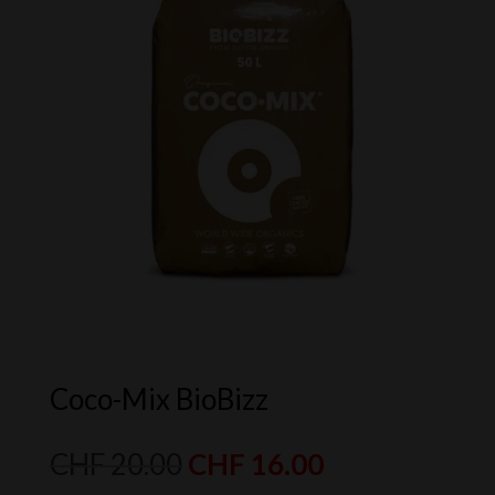
Coco-Mix BioBizz
Le
Le
CHF
20.00
CHF
16.00