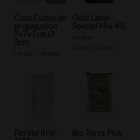
Coco Cubes de
Gold Label
propagation
Special Mix 45l
7x7x7cm Ø
CHF
26.00
3cm
Ajouter au devis
Plage
CHF
1.00
–
CHF
339.00
de
prix :
CHF 1.00
à
CHF 339.00
Perlite RHP
Bio Terra Plus