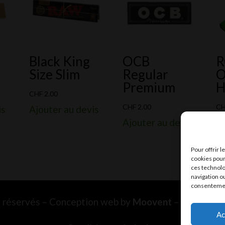
Black King
OCB
Size Slim
Regular
O
Premium
H
CHF
2.00
CHF
2.00
C
is
Ajouter au devis
Ajouter au devis
Aj
Pour offrir 
cookies pour
ces technolo
navigation ou
consentement
ts réservés – Conception web by
Moovent
– Hébergem
Ac