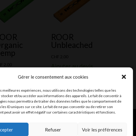
ROOR
ROOR
rganic
Unbleached
emp
CHF
2.00
HF
2.00
Ajouter au devis
outer au devis
Gérer le consentement aux cookies
les meilleures expériences, nous utilisons des technologies telles que les
 stocker et/ou accéder aux informations des appareils. Le fait de consentir à
gies nous permettra de traiter des données telles que le comportement de
 les ID uniques sur ce site. Le fait de ne pas consentir ou de retirer son
 peut avoir un effet négatif sur certaines caractéristiques et fonctions.
ent et mail
Infomaniak
cepter
Refuser
Voir les préférences