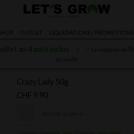
SHOP
OUTLET
LIQUIDATIONS / PROMOTIONS
juillet au 4 août inclus
B
.
|
✅ Le magasin de
accueillir.
Crazy Lady 50g
CHF
9.90
quantité
Ajouter au devis
de
Crazy
Catégories :
Headshop
,
Tabac
Étiquette :
Swiss smoke