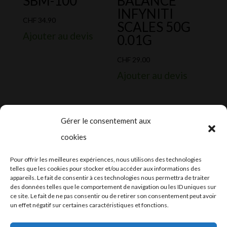
SBM-100
BALANCE
INFYNITI
CHF
34.90
SCALES 50G
Ajouter au devis
0.01G
CHF
29.00
Ajouter au devis
Gérer le consentement aux
cookies
2024-2025 ©
Let’s Grow
, tous droits
Pour offrir les meilleures expériences, nous utilisons des technologies
réservés – Conception web by
Moovent
–
telles que les cookies pour stocker et/ou accéder aux informations des
appareils. Le fait de consentir à ces technologies nous permettra de traiter
Hébergement et mail
Infomaniak
des données telles que le comportement de navigation ou les ID uniques sur
ce site. Le fait de ne pas consentir ou de retirer son consentement peut avoir
un effet négatif sur certaines caractéristiques et fonctions.