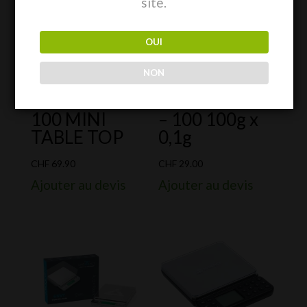
site.
OUI
NON
Balance MTT-
Balance MMZ
100 MINI
– 100 100g x
TABLE TOP
0,1g
CHF
69.90
CHF
29.00
Ajouter au devis
Ajouter au devis