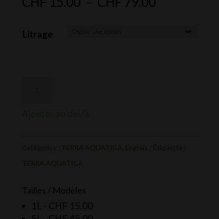
Plage
CHF
15.00
–
CHF
79.00
de
prix :
Litrage
CHF 15.00
à
CHF 79.00
Ajouter au devis
Catégories :
TERRA AQUATICA
,
Engrais
Étiquette :
TERRA AQUATICA
Tailles / Modèles
1l. -
CHF
15.00
5l. -
CHF
45.00