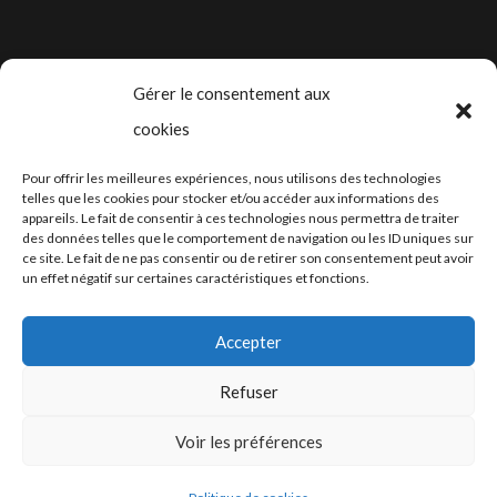
prix :
de
CHF 22.00
prix :
à
CHF 15.40
Gérer le consentement aux
CHF 260.00
à
cookies
CHF 260.00
2024-2025 ©
Let’s Grow
, tous droits
Pour offrir les meilleures expériences, nous utilisons des technologies
réservés – Conception web by
Moovent
–
telles que les cookies pour stocker et/ou accéder aux informations des
appareils. Le fait de consentir à ces technologies nous permettra de traiter
Hébergement et mail
Infomaniak
des données telles que le comportement de navigation ou les ID uniques sur
ce site. Le fait de ne pas consentir ou de retirer son consentement peut avoir
un effet négatif sur certaines caractéristiques et fonctions.
Accepter
Refuser
Conditions générales
Voir les préférences