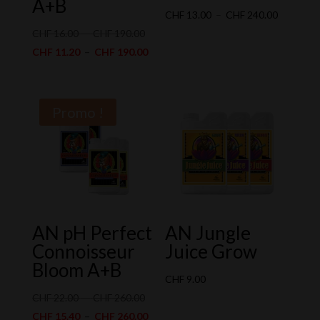
A+B
Plage
CHF
13.00
–
CHF
240.00
Plage
de
CHF
16.00
–
CHF
190.00
de
Plage
prix :
CHF
11.20
–
CHF
190.00
prix :
de
CHF 13.0
CHF 16.00
prix :
à
à
CHF 11.20
CHF 240.
Promo !
CHF 190.00
à
CHF 190.00
AN pH Perfect
AN Jungle
Connoisseur
Juice Grow
Bloom A+B
CHF
9.00
Plage
CHF
22.00
–
CHF
260.00
de
Plage
CHF
15.40
–
CHF
260.00