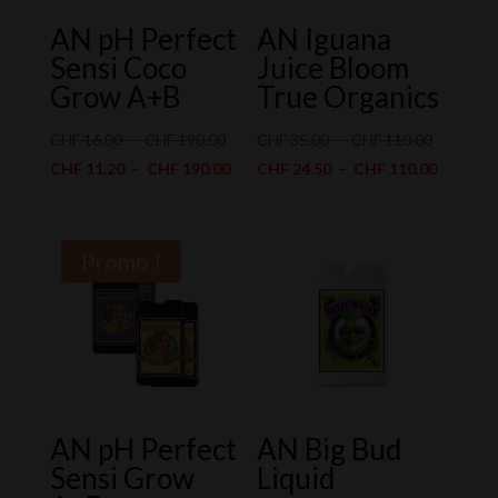
AN pH Perfect
AN Iguana
Sensi Coco
Juice Bloom
Grow A+B
True Organics
Plage
Plage
CHF
16.00
–
CHF
190.00
CHF
35.00
–
CHF
110.00
de
Plage
de
Plage
CHF
11.20
–
CHF
190.00
CHF
24.50
–
CHF
110.00
prix :
de
prix :
de
CHF 16.00
prix :
CHF 35.0
prix :
à
CHF 11.20
à
CHF 24.
Promo !
CHF 190.00
à
CHF 110.
à
CHF 190.00
CHF 110
AN pH Perfect
AN Big Bud
Sensi Grow
Liquid