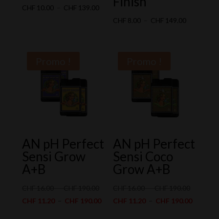
Finish
Plage
CHF
10.00
–
CHF
139.00
de
Plage
CHF
8.00
–
CHF
149.00
prix :
de
CHF 10.00
prix :
à
CHF 8.00
Promo !
Promo !
CHF 139.00
à
CHF 149.0
AN pH Perfect
AN pH Perfect
Sensi Grow
Sensi Coco
A+B
Grow A+B
Plage
Plage
CHF
16.00
–
CHF
190.00
CHF
16.00
–
CHF
190.00
de
Plage
de
Plage
CHF
11.20
–
CHF
190.00
CHF
11.20
–
CHF
190.00
prix :
de
prix :
de