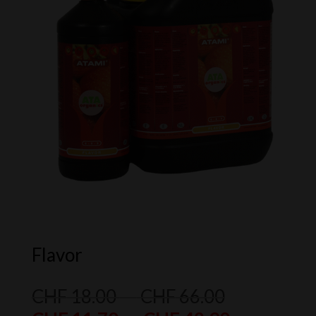
Flavor
Plage
CHF
18.00
–
CHF
66.00