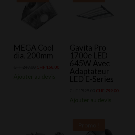
MEGA Cool
Gavita Pro
dia. 200mm
1700e LED
645W Avec
Le
Le
CHF
249.00
CHF
158.00
Adaptateur
prix
prix
Ajouter au devis
LED E-Series
initial
actuel
était :
est :
Le
Le
CHF
1'999.00
CHF
799.00
CHF 249.00.
CHF 158.00.
prix
prix
Ajouter au devis
initial
actuel
était :
est :
CHF 1'999.00.
CHF 799.
Promo !