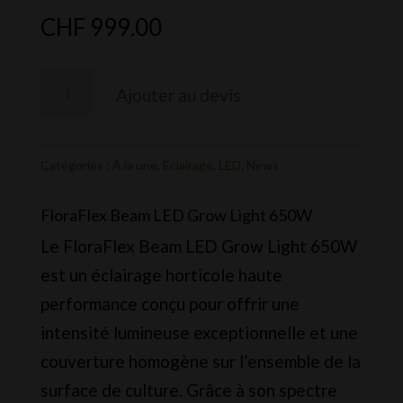
CHF
999.00
quantité
Ajouter au devis
de
Floraflex
-
Catégories :
À la une
,
Éclairage
,
LED
,
News
Beam
FloraFlex Beam LED Grow Light 650W
Led
Le FloraFlex Beam LED Grow Light 650W
Grow
est un éclairage horticole haute
Light
performance conçu pour offrir une
650w
intensité lumineuse exceptionnelle et une
couverture homogène sur l’ensemble de la
surface de culture. Grâce à son spectre