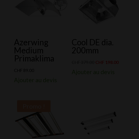
Azerwing
Cool DE dia.
Medium
200mm
Primaklima
Le
Le
CHF
379.00
CHF
198.00
prix
prix
CHF
89.00
Ajouter au devis
initial
actuel
Ajouter au devis
était :
est :
CHF 379.00.
CHF 198.0
Promo !