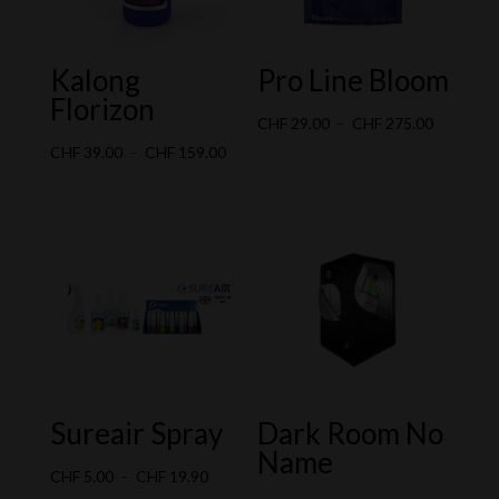
Kalong
Pro Line Bloom
Florizon
Plage
CHF
29.00
–
CHF
275.00
Plage
de
CHF
39.00
–
CHF
159.00
de
prix :
prix :
CHF 29.0
CHF 39.00
à
à
CHF 275.
CHF 159.00
Sureair Spray
Dark Room No
Name
Plage
CHF
5.00
–
CHF
19.90