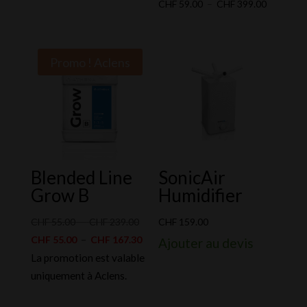
de
Plage
CHF
59.00
–
CHF
399.00
prix :
de
CHF 5.00
prix :
à
CHF 59.0
Promo !
Aclens
CHF 19.90
à
CHF 399.
Blended Line
SonicAir
Grow B
Humidifier
Plage
CHF
55.00
–
CHF
239.00
CHF
159.00
de
Plage
CHF
55.00
–
CHF
167.30
Ajouter au devis
prix :
de
La promotion est valable
CHF 55.00
prix :
uniquement à Aclens.
à
CHF 55.00