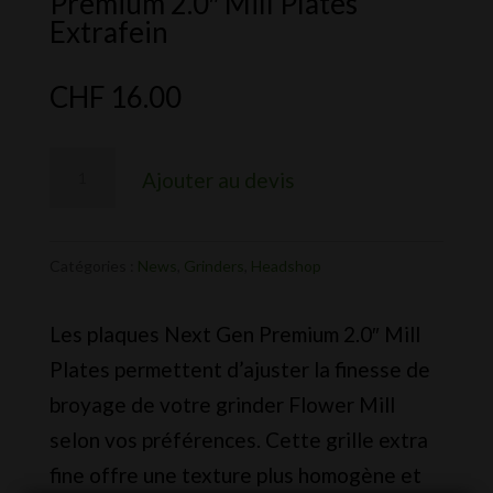
Premium 2.0″ Mill Plates
Extrafein
CHF
16.00
quantité
Ajouter au devis
de
Flower
Mill
Catégories :
News
,
Grinders
,
Headshop
-
Les plaques Next Gen Premium 2.0″ Mill
Next
Plates permettent d’ajuster la finesse de
Gen
broyage de votre grinder Flower Mill
Premium
selon vos préférences. Cette grille extra
2.0"
fine offre une texture plus homogène et
Mill