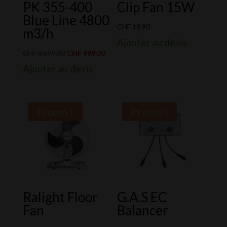
PK 355-400
Clip Fan 15W
Blue Line 4800
CHF
19.90
m3/h
Ajouter au devis
Le
Le
CHF
1'599.00
CHF
999.00
prix
prix
Ajouter au devis
initial
actuel
était :
est :
CHF 1'599.00.
CHF 999.00.
Promo !
Promo !
Ralight Floor
G.A.S EC
Fan
Balancer