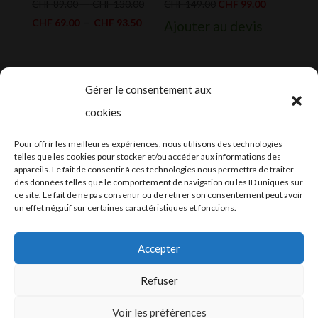
Plage
Le
Le
CHF
89.00
–
CHF
130.00
CHF
149.00
CHF
99.00
Plage
de
prix
prix
CHF
69.00
–
CHF
93.50
Ajouter au devis
de
prix :
initial
actuel
prix :
CHF 89.00
était :
est :
CHF 69.00
à
CHF 149.00.
CHF 99.00.
Gérer le consentement aux
à
CHF 130.00
cookies
CHF 93.50
2024-2025 ©
Let’s Grow
, tous droits
Pour offrir les meilleures expériences, nous utilisons des technologies
réservés – Conception web by
Moovent
–
telles que les cookies pour stocker et/ou accéder aux informations des
appareils. Le fait de consentir à ces technologies nous permettra de traiter
Hébergement et mail
Infomaniak
des données telles que le comportement de navigation ou les ID uniques sur
ce site. Le fait de ne pas consentir ou de retirer son consentement peut avoir
un effet négatif sur certaines caractéristiques et fonctions.
Accepter
Refuser
Conditions générales
Voir les préférences