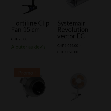
Hortiline Clip
Systemair
Fan 15 cm
Revolution
vector EC
CHF
25.00
CHF
1'099.00
–
Ajouter au devis
Plage
CHF
1'890.00
de
prix :
CHF 1'099.00
Promo !
à
CHF 1'890.00