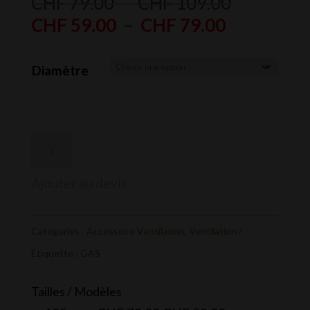
Plage
CHF
79.00
–
CHF
109.00
Plage
de
CHF
59.00
–
CHF
79.00
de
prix :
prix :
CHF 79.0
Diamètre
CHF 59.00
à
à
CHF 109.
CHF 79.00
Ajouter au devis
Catégories :
Accessoire Ventilation
,
Ventilation
Étiquette :
GAS
Tailles / Modèles