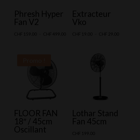
Phresh Hyper
Extracteur
Fan V2
Vko
Plage
Plage
CHF
159.00
–
CHF
499.00
CHF
19.00
–
CHF
29.00
de
de
prix :
prix :
CHF 159.00
CHF 19.00
Promo !
à
à
CHF 499.00
CHF 29.00
FLOOR FAN
Lothar Stand
18″ / 45cm
Fan 45cm
Oscillant
CHF
199.00