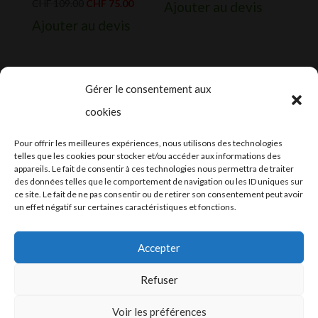
Le
Le
CHF
109.00
CHF
75.00
Ajouter au devis
prix
prix
Ajouter au devis
initial
actuel
était :
est :
CHF 109.00.
CHF 75.00.
Gérer le consentement aux
cookies
2024-2025 ©
Let’s Grow
, tous droits
Pour offrir les meilleures expériences, nous utilisons des technologies
réservés – Conception web by
Moovent
–
telles que les cookies pour stocker et/ou accéder aux informations des
appareils. Le fait de consentir à ces technologies nous permettra de traiter
Hébergement et mail
Infomaniak
des données telles que le comportement de navigation ou les ID uniques sur
ce site. Le fait de ne pas consentir ou de retirer son consentement peut avoir
un effet négatif sur certaines caractéristiques et fonctions.
Accepter
Refuser
Conditions générales
Voir les préférences