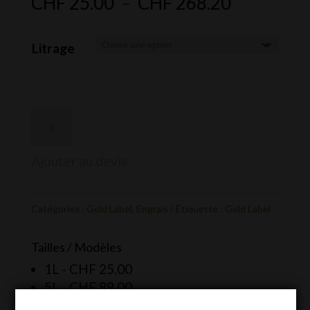
Plage
CHF
25.00
–
CHF
268.20
de
prix :
Litrage
CHF 25.0
à
CHF 268.
Ajouter au devis
Catégories :
Gold Label
,
Engrais
Étiquette :
Gold Label
Tailles / Modèles
1L -
CHF
25.00
5L -
CHF
89.00
10L -
CHF
149.00