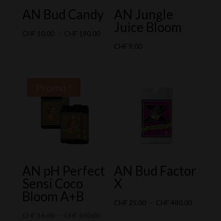
AN Bud Candy
AN Jungle
Juice Bloom
Plage
CHF
10.00
–
CHF
190.00
de
CHF
9.00
prix :
CHF 10.00
à
Promo !
CHF 190.00
AN pH Perfect
AN Bud Factor
Sensi Coco
X
Bloom A+B
Plage
CHF
25.00
–
CHF
480.00
Plage
de
CHF
16.00
–
CHF
190.00